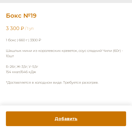
Бокс №19
3 300
₽
/
1 уп
1 бокс | 660 г | 3300 ₽
Шашлык мини из королевских креветок, соус сладкий Чили (60г) -
10шт
Б-26г; Ж-3,5г; У-5,5г
154 ккал/646 кДж
*Доставляется в холодном виде. Требуется разогрев.
Добавить