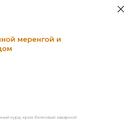
нной меренгой и
дом
нный курд, крем белковый заварной