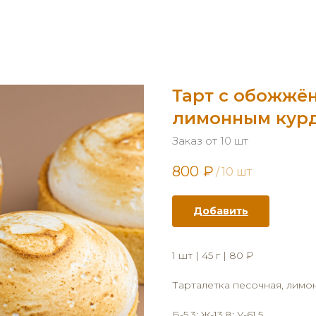
Тарт с обожжё
лимонным кур
Заказ от 10 шт
800
₽
/
10 шт
Добавить
1 шт | 45 г | 80 ₽
Тарталетка песочная, лимо
Б-5,3; Ж-13,8; У-61,5