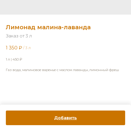
Лимонад малина-лаванда
Заказ от 3 л
1 350
₽
/
3 л
1 л | 450 ₽
Газ вода, малиновое варенье с маслом лаванды, лимонный фреш
Добавить