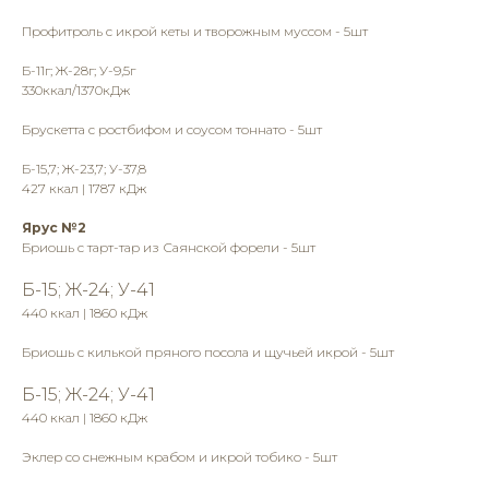
Профитроль с икрой кеты и творожным муссом - 5шт
Б-11г; Ж-28г; У-9,5г
330ккал/1370кДж
Брускетта с ростбифом и соусом тоннато - 5шт
Б-15,7; Ж-23,7; У-37,8
427 ккал | 1787 кДж
Ярус №2
Бриошь с тарт-тар из Саянской форели - 5шт
Б-15; Ж-24; У-41
440 ккал | 1860 кДж
Бриошь с килькой пряного посола и щучьей икрой - 5шт
Б-15; Ж-24; У-41
440 ккал | 1860 кДж
Эклер со снежным крабом и икрой тобико - 5шт