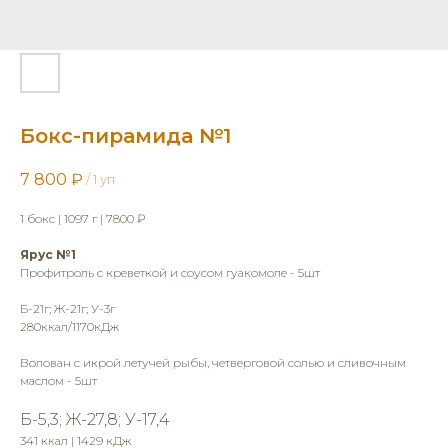
Бокс-пирамида №1
7 800
₽
/
1 уп
1 бокс | 1097 г | 7800 ₽
Ярус №1
Профитроль с креветкой и соусом гуакомоле - 5шт
Б-21г; Ж-21г; У-3г
280ккал/1170кДж
Волован с икрой летучей рыбы, четверговой солью и сливочным
маслом - 5шт
Б-5,3; Ж-27,8; У-17,4
341 ккал | 1429 кДж