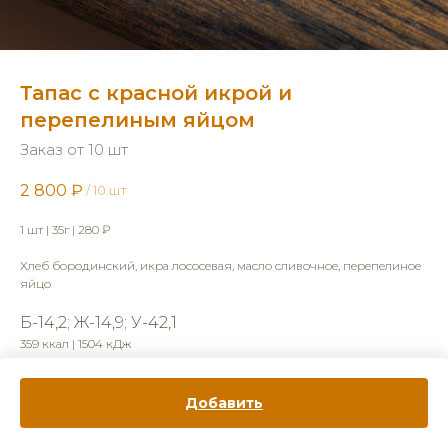
Тапас с красной икрой и
перепелиным яйцом
Заказ от 10 шт
2 800
₽
/
10 шт
1 шт | 35г | 280 ₽
Хлеб бородинский, икра лососевая, масло сливочное, перепелиное
яйцо
Б-14,2; Ж-14,9; У-42,1
359 ккал | 1504 кДж
Добавить